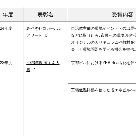
年度
表彰名
受賞内容
024年度
みやぎゼロカーボン
自治体主催の環境イベントへの出展
アワード
などに取り組み、市民への環境啓発
オリジナルのカリキュラムや教材を
楽しく環境問題を学べる機会を提供
023年度
2023年度 省エネ大
京都ビルにおけるZEB Ready化を
賞
工場低温排熱を使った省エネビルへ